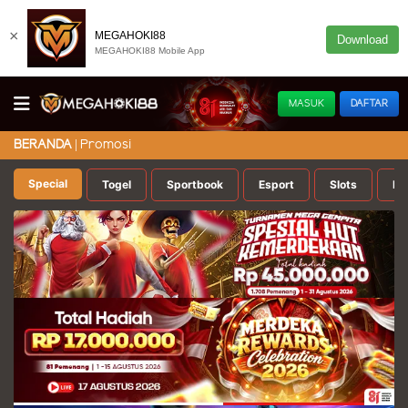
×
MEGAHOKI88
Download
MEGAHOKI88 Mobile App
MASUK
DAFTAR
Promosi
BERANDA
Special
Togel
Sportbook
Esport
Slots
Li