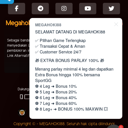
Megahoki88 Situs Slot RTP Tertinggi dan
MEGAHOKI88
Terbaik di Indonesia
SELAMAT DATANG DI MEGAHOKI88
✅ Pilihan Game Terlengkap
Sebagai bandar judi online terbesar dan terpercaya, situs kami juga telah
✅ Transaksi Cepat & Aman
menyediakan Link Resmi untuk memudahkan pemain agar terhindar dari
✅ Customer Service 24/7
pemblokiran internet positif atau nawala. Situs resmi kami menyediakan
Link Alternatif agar dapat mengakses
Megahoki88 Login
.
🎁 EXTRA BONUS PARLAY 100% 🎁
Menang parlay minimal 4 leg dan dapatkan
Extra Bonus hingga 100% bersama
SportGG
⚽️ 4 Leg ➜ Bonus 10%
Dukungan Perangkat :
Keamanan Terjamin :
⚽️ 5 Leg ➜ Bonus 20%
⚽️ 6 Leg ➜ Bonus 40%
⚽️ 7 Leg ➜ Bonus 60%
Lisensi :
⚽️ 8 Leg+ ➜ BONUS 100% MAXWIN 💥
✅ Min bet Rp70K
✅ Odds min 1.7 / leg
Copyright © - MEGAHOKI88. Seluruh hak cipta dilindungi
1