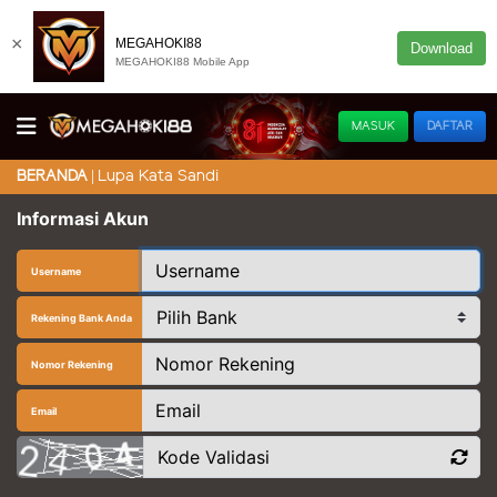
×
MEGAHOKI88
Download
MEGAHOKI88 Mobile App
MASUK
DAFTAR
Lupa Kata Sandi
BERANDA
Informasi Akun
Username
Rekening Bank Anda
Nomor Rekening
Email