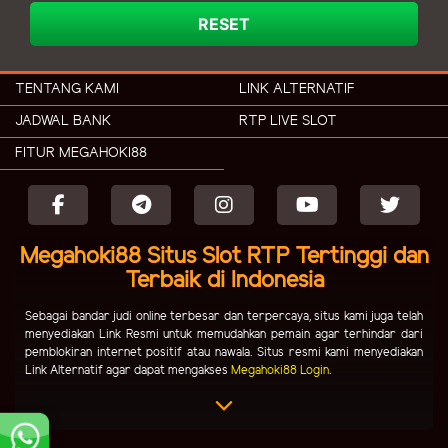
RESET
TENTANG KAMI
LINK ALTERNATIF
JADWAL BANK
RTP LIVE SLOT
FITUR MEGAHOKI88
Megahoki88 Situs Slot RTP Tertinggi dan
Terbaik di Indonesia
Sebagai bandar judi online terbesar dan terpercaya, situs kami juga telah
menyediakan Link Resmi untuk memudahkan pemain agar terhindar dari
pemblokiran internet positif atau nawala. Situs resmi kami menyediakan
Link Alternatif agar dapat mengakses
Megahoki88 Login
.