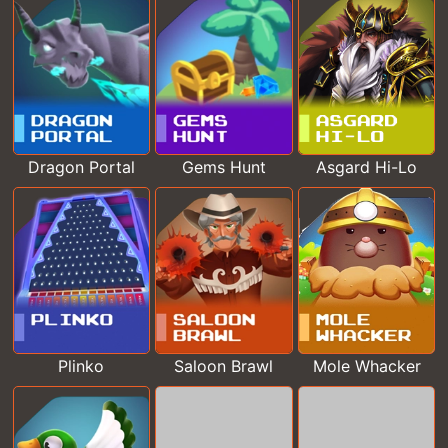
Dragon Portal
Gems Hunt
Asgard Hi-Lo
Plinko
Saloon Brawl
Mole Whacker