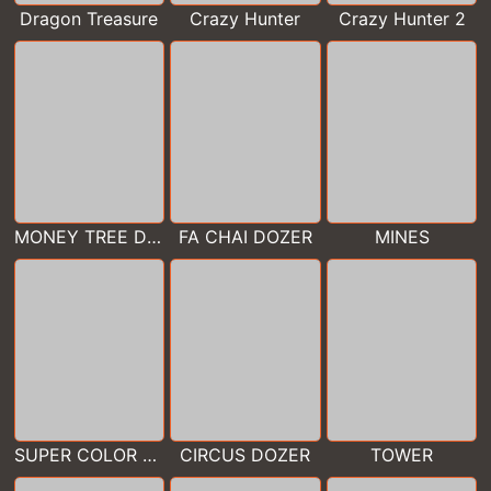
Dragon Treasure
Crazy Hunter
Crazy Hunter 2
MONEY TREE DOZER
FA CHAI DOZER
MINES
SUPER COLOR GAME
CIRCUS DOZER
TOWER