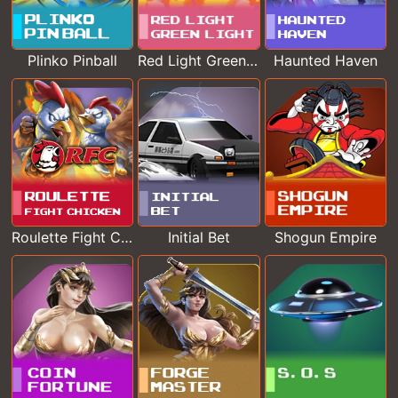
Plinko Pinball
Red Light Green Light
Haunted Haven
Roulette Fight Chicken
Initial Bet
Shogun Empire