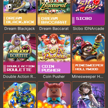
Dream Blackjack
Dream Baccarat
Sicbo IDNArcade
Double Action Roulette
Coin Pusher
Minesweeper Hollywood