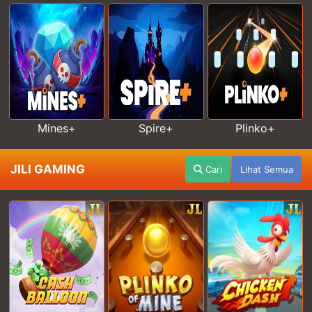
Mines+
Spire+
Plinko+
JILI GAMING
Cari
Lihat Semua