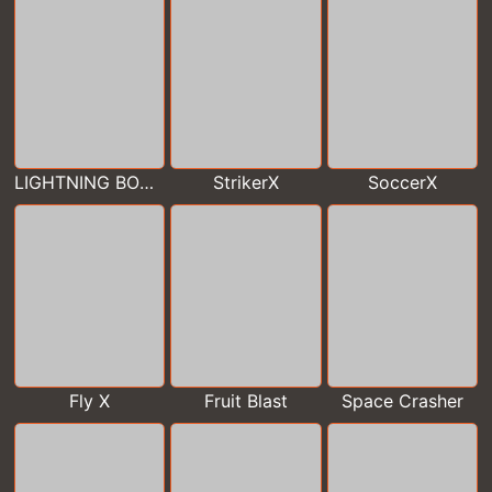
LIGHTNING BOMB
StrikerX
SoccerX
Fly X
Fruit Blast
Space Crasher