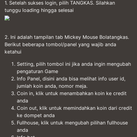
1. Setelah sukses login, pilih TANGKAS. Silahkan
tunggu loading hingga selesai
2. Ini adalah tampilan tab Mickey Mouse Bolatangkas.
Berikut beberapa tombol/panel yang wajib anda
ketahui
Setting, pilih tombol ini jika anda ingin mengubah
pengaturan Game
Info Panel, disini anda bisa melihat info user id,
jumlah koin anda, nomor meja.
Coin in, klik untuk menambahkan koin ke credit
anda
Coin out, klik untuk memindahkan koin dari credit
ke dompet anda
Fullhouse, klik untuk mengubah pilihan fullhouse
anda