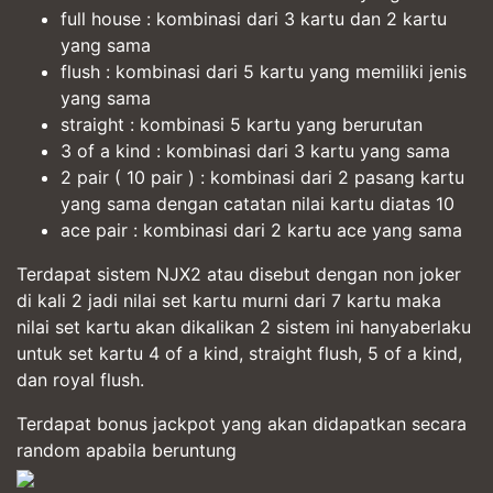
full house : kombinasi dari 3 kartu dan 2 kartu
yang sama
flush : kombinasi dari 5 kartu yang memiliki jenis
yang sama
straight : kombinasi 5 kartu yang berurutan
3 of a kind : kombinasi dari 3 kartu yang sama
2 pair ( 10 pair ) : kombinasi dari 2 pasang kartu
yang sama dengan catatan nilai kartu diatas 10
ace pair : kombinasi dari 2 kartu ace yang sama
Terdapat sistem NJX2 atau disebut dengan non joker
di kali 2 jadi nilai set kartu murni dari 7 kartu maka
nilai set kartu akan dikalikan 2 sistem ini hanyaberlaku
untuk set kartu 4 of a kind, straight flush, 5 of a kind,
dan royal flush.
Terdapat bonus jackpot yang akan didapatkan secara
random apabila beruntung