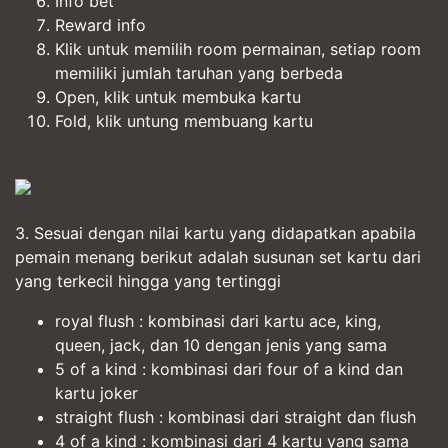
Info bet
Reward info
Klik untuk memilih room permainan, setiap room
memiliki jumlah taruhan yang berbeda
Open, klik untuk membuka kartu
Fold, klik untung membuang kartu
3. Sesuai dengan nilai kartu yang didapatkan apabila
pemain menang berikut adalah susunan set kartu dari
yang terkecil hingga yang tertinggi
royal flush : kombinasi dari kartu ace, king,
queen, jack, dan 10 dengan jenis yang sama
5 of a kind : kombinasi dari four of a kind dan
kartu joker
straight flush : kombinasi dari straight dan flush
4 of a kind : kombinasi dari 4 kartu yang sama