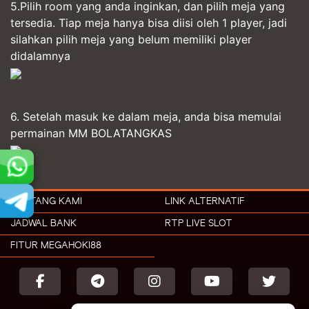
5.Pilih room yang anda inginkan, dan pilih meja yang
tersedia. Tiap meja hanya bisa diisi oleh 1 player, jadi
silahkan pilih meja yang belum memiliki player
didalamnya
6. Setelah masuk ke dalam meja, anda bisa memulai
permainan MM BOLATANGKAS
TENTANG KAMI
LINK ALTERNATIF
JADWAL BANK
RTP LIVE SLOT
FITUR MEGAHOKI88