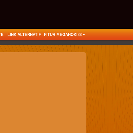
TE
LINK ALTERNATIF
FITUR MEGAHOKI88