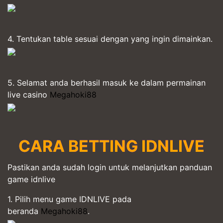
4. Tentukan table sesuai dengan yang ingin dimainkan.
5. Selamat anda berhasil masuk ke dalam permainan
live casino
Megahoki88
CARA BETTING IDNLIVE
Pastikan anda sudah login untuk melanjutkan panduan
game idnlive
1. Pilih menu game IDNLIVE pada
beranda
Megahoki88
.