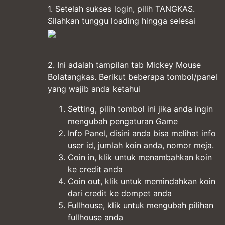
1. Setelah sukses login, pilih TANGKAS.
Silahkan tunggu loading hingga selesai
2. Ini adalah tampilan tab Mickey Mouse
Bolatangkas. Berikut beberapa tombol/panel
yang wajib anda ketahui
Setting, pilih tombol ini jika anda ingin
mengubah pengaturan Game
Info Panel, disini anda bisa melihat info
user id, jumlah koin anda, nomor meja.
Coin in, klik untuk menambahkan koin
ke credit anda
Coin out, klik untuk memindahkan koin
dari credit ke dompet anda
Fullhouse, klik untuk mengubah pilihan
fullhouse anda