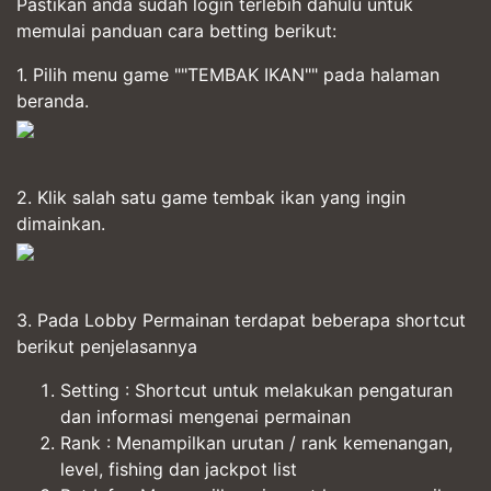
Pastikan anda sudah login terlebih dahulu untuk
memulai panduan cara betting berikut:
1. Pilih menu game ""TEMBAK IKAN"" pada halaman
beranda.
2. Klik salah satu game tembak ikan yang ingin
dimainkan.
3. Pada Lobby Permainan terdapat beberapa shortcut
berikut penjelasannya
Setting : Shortcut untuk melakukan pengaturan
dan informasi mengenai permainan
Rank : Menampilkan urutan / rank kemenangan,
level, fishing dan jackpot list