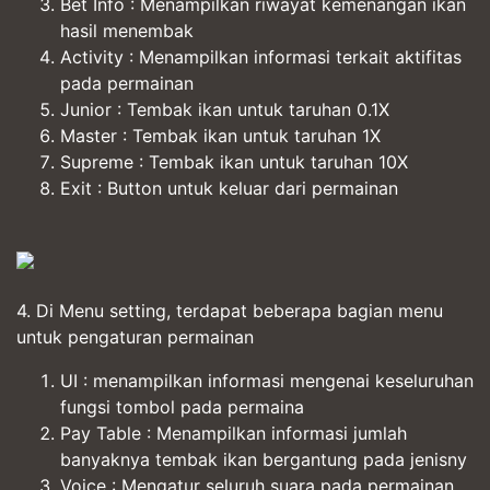
Bet Info : Menampilkan riwayat kemenangan ikan
hasil menembak
Activity : Menampilkan informasi terkait aktifitas
pada permainan
Junior : Tembak ikan untuk taruhan 0.1X
Master : Tembak ikan untuk taruhan 1X
Supreme : Tembak ikan untuk taruhan 10X
Exit : Button untuk keluar dari permainan
4. Di Menu setting, terdapat beberapa bagian menu
untuk pengaturan permainan
UI : menampilkan informasi mengenai keseluruhan
fungsi tombol pada permaina
Pay Table : Menampilkan informasi jumlah
banyaknya tembak ikan bergantung pada jenisny
Voice : Mengatur seluruh suara pada permainan