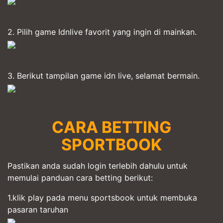
2. Pilih game Idnlive favorit yang ingin di mainkan.
3. Berikut tampilan game idn live, selamat bermain.
CARA BETTING
SPORTBOOK
Pastikan anda sudah login terlebih dahulu untuk
memulai panduan cara betting berikut:
1.klik play pada menu sportsbook untuk membuka
pasaran taruhan