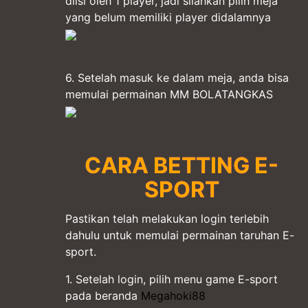
diisi oleh 1 player, jadi silahkan pilih meja
yang belum memiliki player didalamnya
6. Setelah masuk ke dalam meja, anda bisa
memulai permainan MM BOLATANGKAS
CARA BETTING E-
SPORT
Pastikan telah melakukan login terlebih
dahulu untuk memulai permainan taruhan E-
sport.
1. Setelah login, pilih menu game E-sport
pada beranda
Megahoki88