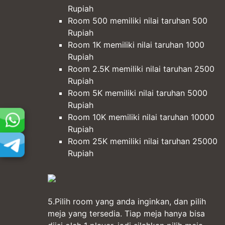
Rupiah
Room 500 memiliki nilai taruhan 500
Rupiah
Room 1K memiliki nilai taruhan 1000
Rupiah
Room 2.5K memiliki nilai taruhan 2500
Rupiah
Room 5K memiliki nilai taruhan 5000
Rupiah
Room 10K memiliki nilai taruhan 10000
Rupiah
Room 25K memiliki nilai taruhan 25000
Rupiah
5.Pilih room yang anda inginkan, dan pilih
meja yang tersedia. Tiap meja hanya bisa