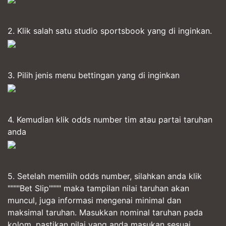
2. Klik salah satu studio sportsbook yang di inginkan.
3. Pilih jenis menu bettingan yang di inginkan
4. Kemudian klik odds number tim atau partai taruhan
anda
5. Setelah memilih odds number, silahkan anda klik
""""Bet Slip"""" maka tampilan nilai taruhan akan
muncul, juga informasi mengenai minimal dan
maksimal taruhan. Masukkan nominal taruhan pada
kolom, pastikan nilai yang anda masukan sesuai